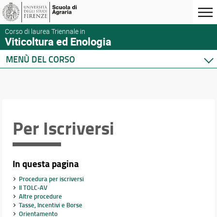
Corso di laurea Triennale in
Viticoltura ed Enologia
MENÙ DEL CORSO
Home
Corso di studio
Presentazione del corso
Sedi e Strutture
Per Iscriversi
Norme e regolamenti
Organizzazione
Segnalazioni e reclami
In questa pagina
Qualità e Valutazione della didattica
Per Iscriversi
Procedura per iscriversi
Il TOLC-AV
Per Laurearsi
Altre procedure
Per le aziende
Tasse, Incentivi e Borse
Orientamento